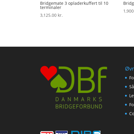
Bridgemate 3 opladerkuffert til 10
Brid
terminaler
1,90
3,125.00
kr.
Øvr
Fo
Så
Le
Fo
Co