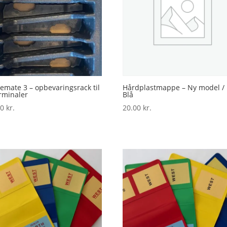
emate 3 – opbevaringsrack til
Hårdplastmappe – Ny model / 
rminaler
Blå
00
kr.
20.00
kr.