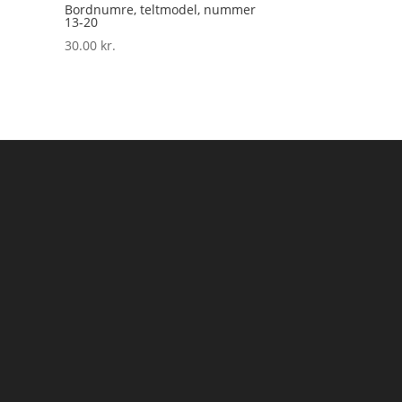
Bordnumre, teltmodel, nummer
13-20
30.00
kr.