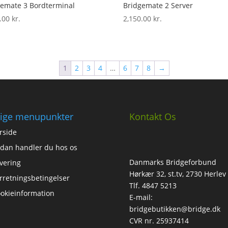
gemate 3 Bordterminal
Bridgemate 2 Server
0.00
kr.
2,150.00
kr.
1
2
3
4
…
6
7
8
→
ige menupunkter
Kontakt Os
rside
dan handler du hos os
Danmarks Bridgeforbund
vering
Hørkær 32, st.tv, 2730 Herlev
rretningsbetingelser
Tlf. 4847 5213
okieinformation
E-mail:
bridgebutikken@bridge.dk
CVR nr. 25937414