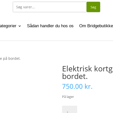
Søg
ategorier
Sådan handler du hos os
Om Bridgebutikke
lle på bordet.
Elektrisk kortgi
bordet.
750.00
kr.
På lager
Elektrisk
Tilføj til ku