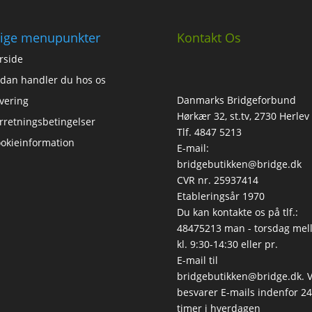
ige menupunkter
Kontakt Os
rside
dan handler du hos os
Danmarks Bridgeforbund
vering
Hørkær 32, st.tv, 2730 Herlev
rretningsbetingelser
Tlf. 4847 5213
okieinformation
E-mail:
bridgebutikken@bridge.dk
CVR nr. 25937414
Etableringsår 1970
Du kan kontakte os på tlf.:
48475213 man - torsdag mel
kl. 9:30-14:30 eller pr.
E-mail til
bridgebutikken@bridge.dk. V
besvarer E-mails indenfor 24
timer i hverdagen