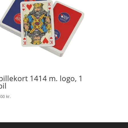
pillekort 1414 m. logo, 1
pil
.00
kr.