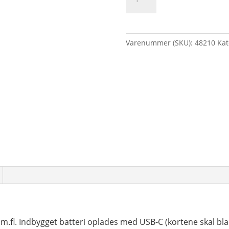
kortgiver
til
at
stille
Varenummer (SKU):
48210
Kat
på
bordet.
antal
r m.fl. Indbygget batteri oplades med USB-C (kortene skal b