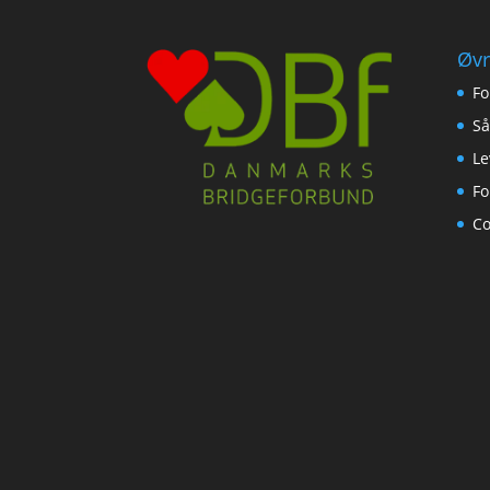
Øvr
Fo
Så
Le
Fo
Co