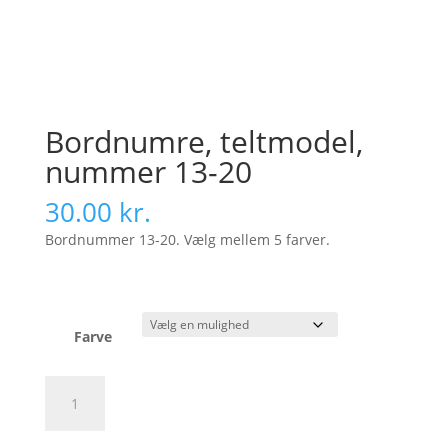
Bordnumre, teltmodel,
nummer 13-20
30.00
kr.
Bordnummer 13-20. Vælg mellem 5 farver.
Farve
Bordnumre,
Tilføj til kurv
teltmodel,
nummer