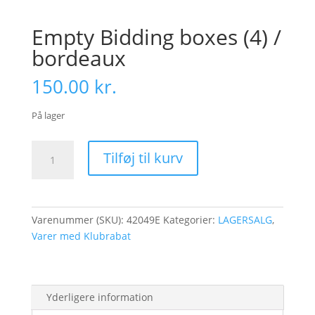
Empty Bidding boxes (4) /
bordeaux
150.00
kr.
På lager
Empty
Tilføj til kurv
Bidding
boxes
(4)
/
Varenummer (SKU):
42049E
Kategorier:
LAGERSALG
,
bordeaux
Varer med Klubrabat
antal
Yderligere information