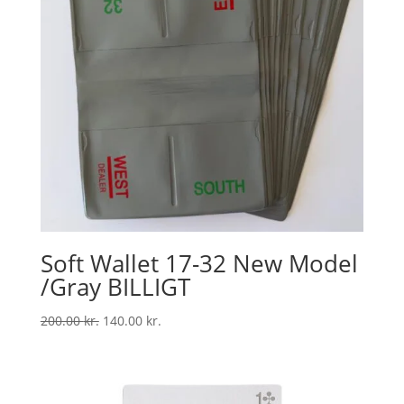
Soft Wallet 17-32 New Model
/Gray BILLIGT
Den
Den
200.00
kr.
140.00
kr.
oprindelige
aktuelle
pris
pris
var:
er:
200.00 kr..
140.00 kr..